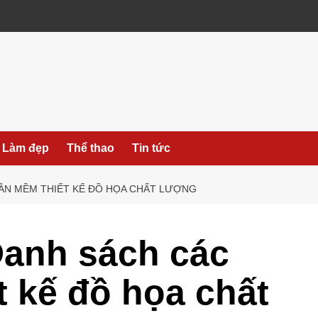
 Làm đẹp
Thể thao
Tin tức
HẦN MỀM THIẾT KẾ ĐỒ HỌA CHẤT LƯỢNG
Danh sách các
 kế đồ họa chất