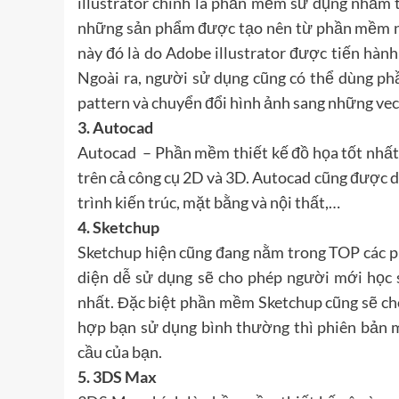
illustrator chính là phần mềm sử dụng nhằm t
những sản phẩm được tạo nên từ phần mềm này
này đó là do Adobe illustrator được tiến hà
Ngoài ra, người sử dụng cũng có thể dùng ph
pattern và chuyển đổi hình ảnh sang những vec
3. Autocad
Autocad – Phần mềm thiết kế đồ họa tốt nhất 
trên cả công cụ 2D và 3D. Autocad cũng được d
trình kiến trúc, mặt bằng và nội thất,…
4. Sketchup
Sketchup hiện cũng đang nằm trong TOP các ph
diện dễ sử dụng sẽ cho phép người mới học 
nhất. Đặc biệt phần mềm Sketchup cũng sẽ cho
hợp bạn sử dụng bình thường thì phiên bản 
cầu của bạn.
5. 3DS Max