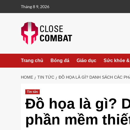
Skip
Tháng 8 9, 2026
to
content
Trang chủ
Bóng đá
Giáo dục
Sức khỏe &
HOME
TIN TỨC
ĐỒ HỌA LÀ GÌ? DANH SÁCH CÁC P
Tin tức
Đồ họa là gì? 
phần mềm thiết