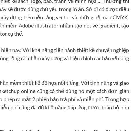
hiết kế sách, logo, báo, tranh vẽ minh họa,… Thường thì
 sẽ được dùng chủ yếu trong in ấn. Sở dĩ có được điều
nh xây dựng trên nền tảng vector và những hệ màu CMYK.
ần mềm Adobe illustrator nhằm tạo nét vẽ gradient, tạo
tor cụ thể.
hiện nay. Với khả năng tiến hành thiết kế chuyên nghiệp
ùng rộng rãi nhằm xây dựng và hiệu chỉnh các bản vẽ công
ần mềm thiết kế đồ họa nổi tiếng. Với tính năng và giao
sketchup online cũng có thể dùng nó một cách đơn giản
 phép ra mắt 2 phiên bản trả phí và miễn phí. Trong hợp
miễn phí cũng đã đủ khả năng đáp ứng được toàn bộ nhu