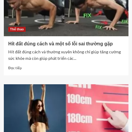
Thể thao
Hít đất đúng cách và một số lỗi sai thường gặp
Hít đất đúng cách và thường xuyên không chỉ giúp tăng cường
sức khỏe mà còn giúp phát triển các...
Read
Đọc tiếp
more
about
Hít
đất
đúng
cách
và
một
số
lỗi
sai