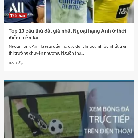
toàn
và
hiệu
Thể thao
quả
Top 10 cầu thủ đắt giá nhất Ngoại hạng Anh ở thời
điểm hiện tại
Ngoại hạng Anh là giải đấu mà các đội chi tiêu nhiều nhất trên
thị trường chuyển nhượng. Nguồn thu...
Read
Đọc tiếp
more
about
Top
10
cầu
thủ
đắt
giá
nhất
Ngoại
hạng
Anh