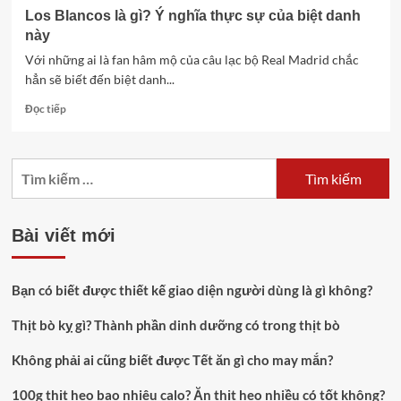
Los Blancos là gì? Ý nghĩa thực sự của biệt danh
này
Với những ai là fan hâm mộ của câu lạc bộ Real Madrid chắc
hẳn sẽ biết đến biệt danh...
Read
Đọc tiếp
more
about
Los
Tìm
Blancos
kiếm
là
gì?
cho:
Ý
Bài viết mới
nghĩa
thực
sự
Bạn có biết được thiết kế giao diện người dùng là gì không?
của
biệt
Thịt bò kỵ gì? Thành phần dinh dưỡng có trong thịt bò
danh
này
Không phải ai cũng biết được Tết ăn gì cho may mắn?
100g thịt heo bao nhiêu calo? Ăn thịt heo nhiều có tốt không?