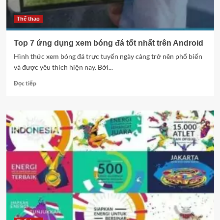
ở
thời
điểm
Thể thao
hiện
tại
Top 7 ứng dụng xem bóng đá tốt nhất trên Android
Hình thức xem bóng đá trực tuyến ngày càng trở nên phổ biến
và được yêu thích hiện nay. Bởi...
Read
Đọc tiếp
more
about
Top
7
ứng
dụng
xem
bóng
đá
tốt
nhất
trên
Android