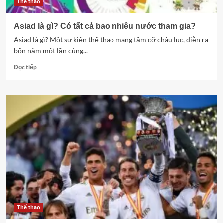
Thể thao
Asiad là gì? Có tất cả bao nhiêu nước tham gia?
Asiad là gì? Một sự kiện thể thao mang tầm cỡ châu lục, diễn ra
bốn năm một lần cùng...
Read
Đọc tiếp
more
about
Asiad
là
gì?
Có
tất
cả
bao
nhiêu
nước
tham
gia?
Thể thao