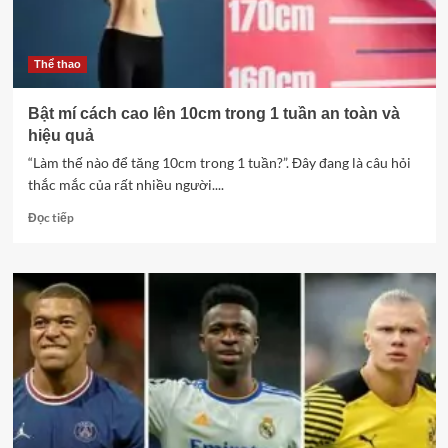
thường
gặp
Thể thao
Bật mí cách cao lên 10cm trong 1 tuần an toàn và
hiệu quả
“Làm thế nào để tăng 10cm trong 1 tuần?”. Đây đang là câu hỏi
thắc mắc của rất nhiều người....
Read
Đọc tiếp
more
about
Bật
mí
cách
cao
lên
10cm
trong
1
tuần
an