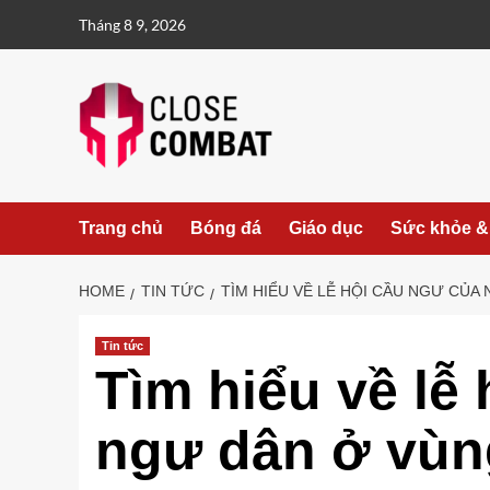
Skip
Tháng 8 9, 2026
to
content
Trang chủ
Bóng đá
Giáo dục
Sức khỏe &
HOME
TIN TỨC
TÌM HIỂU VỀ LỄ HỘI CẦU NGƯ CỦA
Tin tức
Tìm hiểu về lễ
ngư dân ở vùn