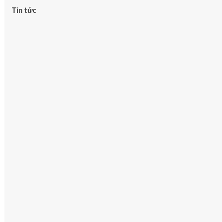
Tin tức