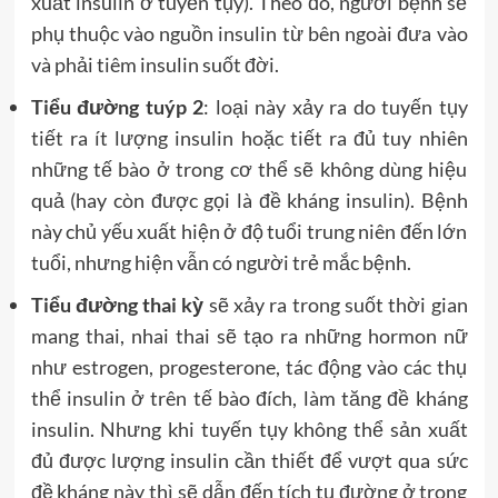
xuất insulin ở tuyến tụy). Theo đó, người bệnh sẽ
phụ thuộc vào nguồn insulin từ bên ngoài đưa vào
và phải tiêm insulin suốt đời.
Tiểu đường tuýp 2
: loại này xảy ra do tuyến tụy
tiết ra ít lượng insulin hoặc tiết ra đủ tuy nhiên
những tế bào ở trong cơ thể sẽ không dùng hiệu
quả (hay còn được gọi là đề kháng insulin). Bệnh
này chủ yếu xuất hiện ở độ tuổi trung niên đến lớn
tuổi, nhưng hiện vẫn có người trẻ mắc bệnh.
Tiểu đường thai kỳ
sẽ xảy ra trong suốt thời gian
mang thai, nhai thai sẽ tạo ra những hormon nữ
như estrogen, progesterone, tác động vào các thụ
thể insulin ở trên tế bào đích, làm tăng đề kháng
insulin. Nhưng khi tuyến tụy không thể sản xuất
đủ được lượng insulin cần thiết để vượt qua sức
đề kháng này thì sẽ dẫn đến tích tụ đường ở trong